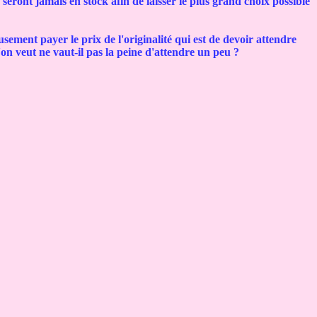
seront jamais en stock afin de laisser le plus grand choix possible
ement payer le prix de l'originalité qui est de devoir attendre
on veut ne vaut-il pas la peine d'attendre un peu ?