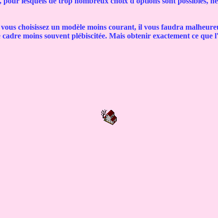
, pour lesquels de trop nombreux choix d'options sont possibles, ne 
i vous choisissez un modèle moins courant, il vous faudra malheureus
cadre moins souvent plébiscitée. Mais obtenir exactement ce que l'